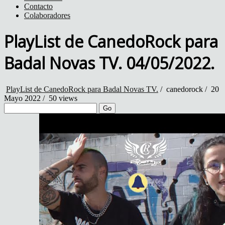
Contacto
Colaboradores
PlayList de CanedoRock para
Badal Novas TV. 04/05/2022.
PlayList de CanedoRock para Badal Novas TV.
/
canedorock
/
20
Mayo 2022 /
50 views
Go