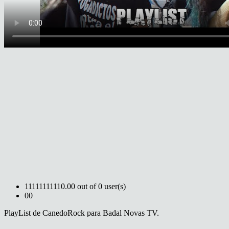
1
1
1
1
1
1
1
1
1
1
0.00 out of 0 user(s)
0
0
PlayList de CanedoRock para Badal Novas TV.