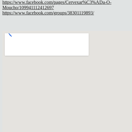
https://www.facebook.com/pages/Cervexar%C3%ADa-O-
Moucho/109941112412697
https://www.facebook.com/groups/38301119893/