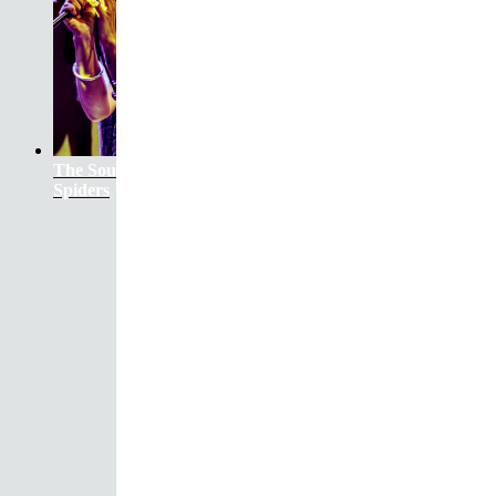
The Soundtrack Of Our Lives +
Spiders