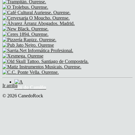
Ir arriba
Son do Camiño
© 2026 CanedoRock