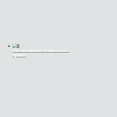
The Soundtrack Of Our Lives +
Spiders