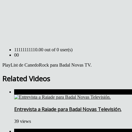
1
1
1
1
1
1
1
1
1
1
0.00 out of 0 user(s)
0
0
PlayList de CanedoRock para Badal Novas TV.
Related Videos
Entrevista a Raiade para Badal Novas Televisión.
39 views