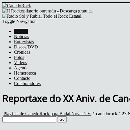
Toggle Navigation
Portada
Noticias
Entrevistas
Discos/DVD
Crónicas
Fotos
Vídeos
Agenda
Hemeroteca
Contacto
Colaboradores
Reportaxe do XX Aniv. de Can
PlayList de CanedoRock para Badal Novas TV.
/
canedorock
/
23 N
Go