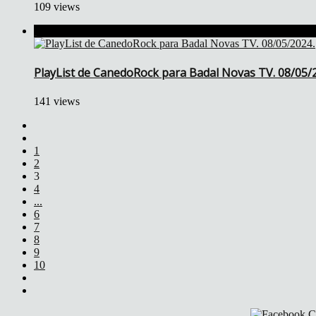
109 views
PlayList de CanedoRock para Badal Novas TV. 08/05/
141 views
1
2
3
4
...
6
7
8
9
10