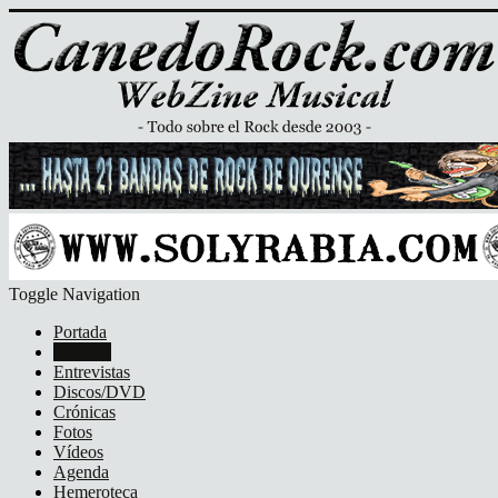
Toggle Navigation
Portada
Noticias
Entrevistas
Discos/DVD
Crónicas
Fotos
Vídeos
Agenda
Hemeroteca