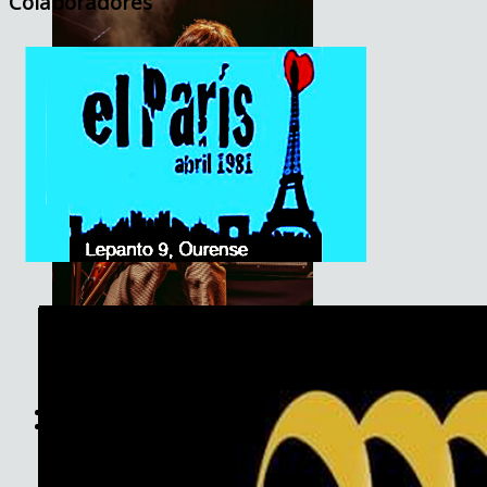
Colaboradores
Son do Camiño
JET