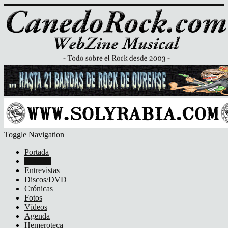
Toggle Navigation
Portada
Noticias
Entrevistas
Discos/DVD
Crónicas
Fotos
Vídeos
Agenda
Hemeroteca