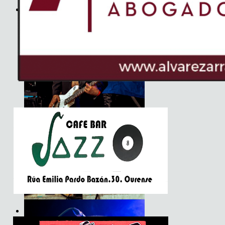
JET
Son do Camiño