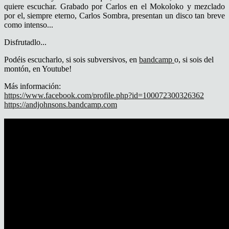
quiere escuchar. Grabado por Carlos en el Mokoloko y mezclado
por el, siempre eterno, Carlos Sombra, presentan un disco tan breve
como intenso...
Disfrutadlo...
Podéis escucharlo, si sois subversivos, en
bandcamp
o, si sois del
montón, en Youtube!
Más información:
https://www.facebook.com/profile.php?id=100072300326362
https://andjohnsons.bandcamp.com