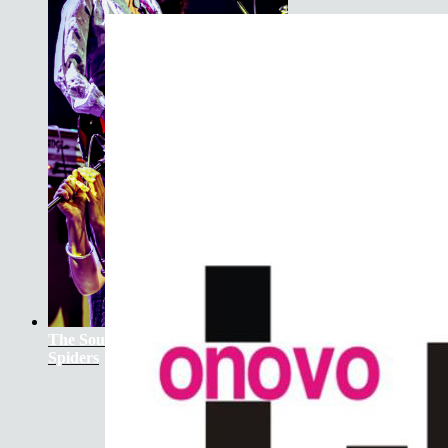
The Soundtrack Of Our Lives +
Spiders