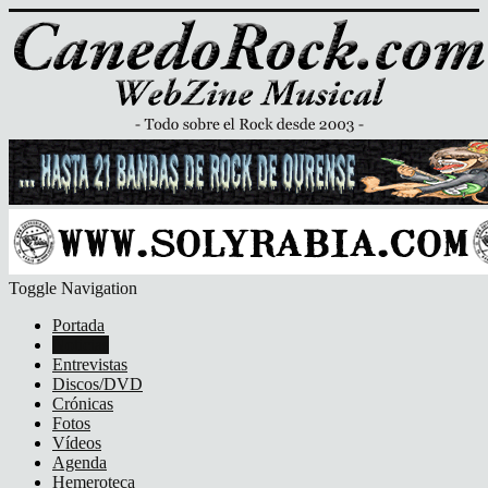
Toggle Navigation
Portada
Noticias
Entrevistas
Discos/DVD
Crónicas
Fotos
Vídeos
Agenda
Hemeroteca