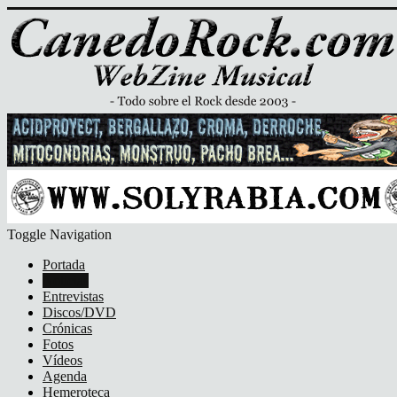
Toggle Navigation
Portada
Noticias
Entrevistas
Discos/DVD
Crónicas
Fotos
Vídeos
Agenda
Hemeroteca