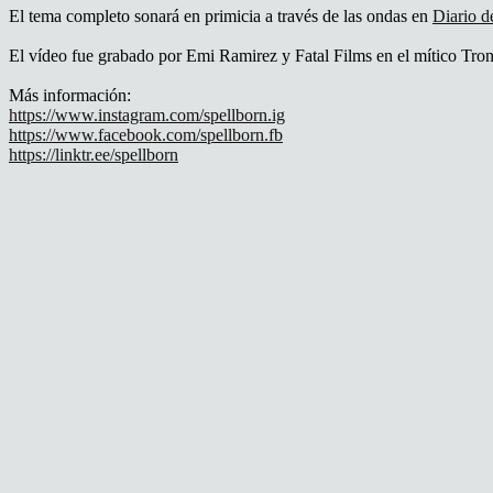
El tema completo sonará en primicia a través de las ondas en
Diario d
El vídeo fue grabado por Emi Ramirez y Fatal Films en el mítico Tro
Más información:
https://www.instagram.com/spellborn.ig
https://www.facebook.com/spellborn.fb
https://linktr.ee/spellborn