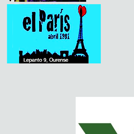
The Soundtrack Of Our Lives +
Spiders