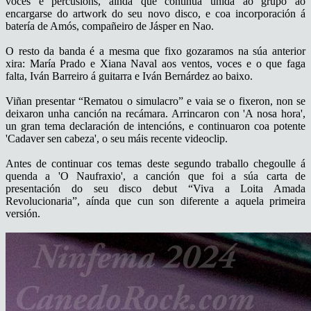
voces e percusións, aínda que continúa unida ao grupo ao
encargarse do artwork do seu novo disco, e coa incorporación á
batería de Amós, compañeiro de Jásper en Nao.
O resto da banda é a mesma que fixo gozaramos na súa anterior
xira: María Prado e Xiana Naval aos ventos, voces e o que faga
falta, Iván Barreiro á guitarra e Iván Bernárdez ao baixo.
Viñan presentar “Rematou o simulacro” e vaia se o fixeron, non se
deixaron unha canción na recámara. Arrincaron con 'A nosa hora',
un gran tema declaración de intencións, e continuaron coa potente
'Cadaver sen cabeza', o seu máis recente videoclip.
Antes de continuar cos temas deste segundo traballo chegoulle á
quenda a 'O Naufraxio', a canción que foi a súa carta de
presentación do seu disco debut “Viva a Loita Amada
Revolucionaria”, aínda que cun son diferente a aquela primeira
versión.