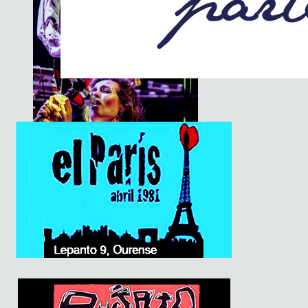
The Soundtrack Of Our Lives +
Spiders