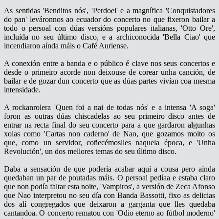
As sentidas 'Benditos nós', 'Perdoei' e a magnífica 'Conquistadores
do pan' leváronnos ao ecuador do concerto no que fixeron bailar a
todo o persoal con dúas versións populares italianas, 'Otto Ore',
incluída no seu último disco, e a archiconocida 'Bella Ciao' que
incendiaron aínda máis o Café Auriense.
A conexión entre a banda e o público é clave nos seus concertos e
desde o primeiro acorde non deixouse de corear unha canción, de
bailar e de gozar dun concerto que as dúas partes vivían coa mesma
intensidade.
A rockanrolera 'Quen foi a nai de todas nós' e a intensa 'A soga'
foron as outras dúas chiscadelas ao seu primeiro disco antes de
entrar na recta final do seu concerto para a que gardaron algunhas
xoias como 'Cartas non caderno' de Nao, que gozamos moito os
que, como un servidor,
coñecémoslles
naquela época, e 'Unha
Revolución', un dos mellores temas do seu último disco.
Daba a sensación de que podería acabar aquí a cousa pero aínda
quedaban un par de poutadas máis. O persoal pedíaa e estaba claro
que non podía faltar esta noite, 'Vampiros', a versión de Zeca Afonso
que Nao interpretou no seu día con Banda Bassotti, fixo as delicias
dos alí congregados que deixaron a garganta que lles quedaba
cantandoa. O concerto rematou con 'Odio eterno ao fútbol moderno'