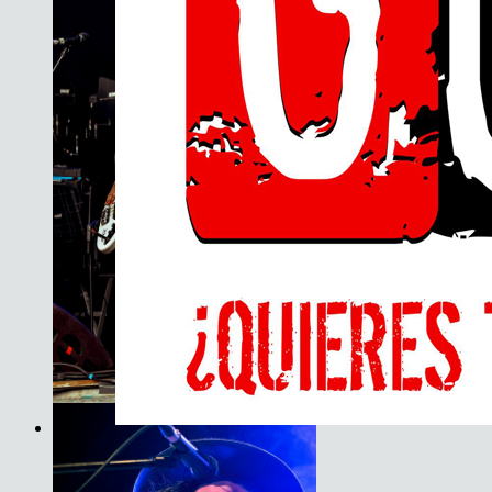
JET
Son do Camiño