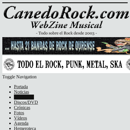
Toggle Navigation
Portada
Noticias
Entrevistas
Discos/DVD
Crónicas
Fotos
Vídeos
Agenda
Hemeroteca