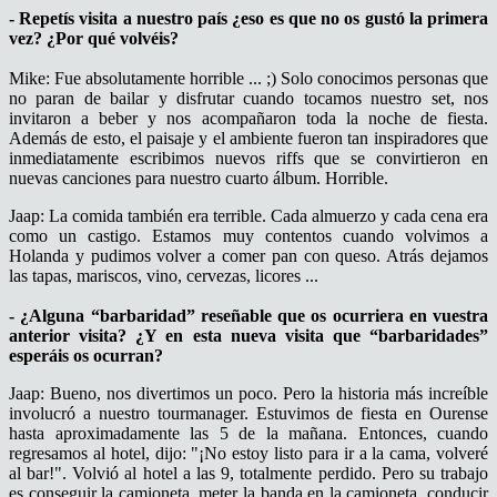
- Repetís visita a nuestro país ¿eso es que no os gustó la primera
vez? ¿Por qué volvéis?
Mike: Fue absolutamente horrible ... ;) Solo conocimos personas que
no paran de bailar y disfrutar cuando tocamos nuestro set, nos
invitaron a beber y nos acompañaron toda la noche de fiesta.
Además de esto, el paisaje y el ambiente fueron tan inspiradores que
inmediatamente escribimos nuevos riffs que se convirtieron en
nuevas canciones para nuestro cuarto álbum. Horrible.
Jaap: La comida también era terrible. Cada almuerzo y cada cena era
como un castigo. Estamos muy contentos cuando volvimos a
Holanda y pudimos volver a comer pan con queso. Atrás dejamos
las tapas, mariscos, vino, cervezas, licores ...
- ¿Alguna “barbaridad” reseñable que os ocurriera en vuestra
anterior visita? ¿Y en esta nueva visita que “barbaridades”
esperáis os ocurran?
Jaap: Bueno, nos divertimos un poco. Pero la historia más increíble
involucró a nuestro tourmanager. Estuvimos de fiesta en Ourense
hasta aproximadamente las 5 de la mañana. Entonces, cuando
regresamos al hotel, dijo: "¡No estoy listo para ir a la cama, volveré
al bar!". Volvió al hotel a las 9, totalmente perdido. Pero su trabajo
es conseguir la camioneta, meter la banda en la camioneta, conducir