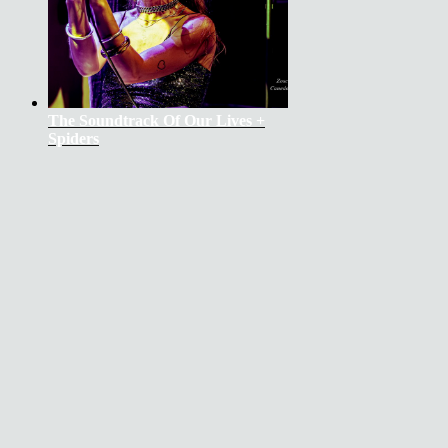
The Soundtrack Of Our Lives +
Spiders