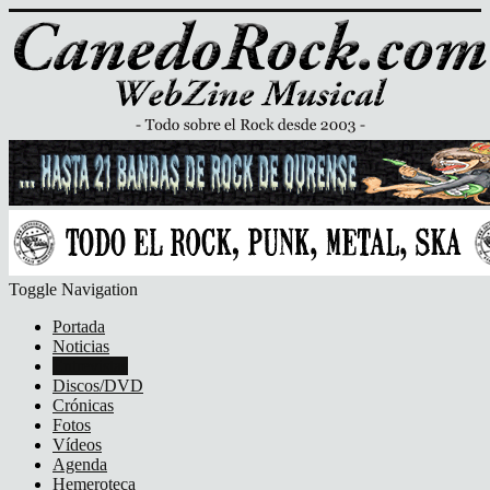
Toggle Navigation
Portada
Noticias
Entrevistas
Discos/DVD
Crónicas
Fotos
Vídeos
Agenda
Hemeroteca