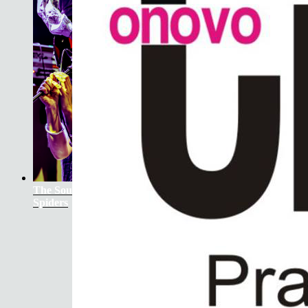
The Soundtrack Of Our Lives +
Spiders