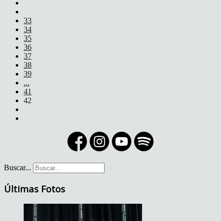
33
34
35
36
37
38
39
...
41
42
Buscar...
Últimas Fotos