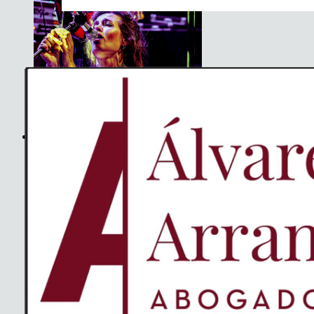
The Soundtrack Of Our Lives +
Spiders