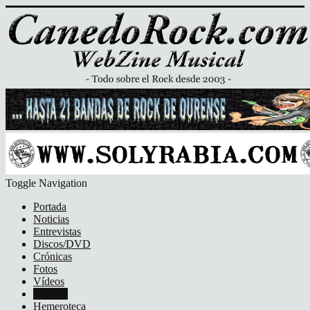
Toggle Navigation
Portada
Noticias
Entrevistas
Discos/DVD
Crónicas
Fotos
Vídeos
Agenda
Hemeroteca