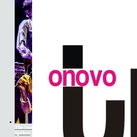
The Soundtrack Of Our Lives +
Spiders