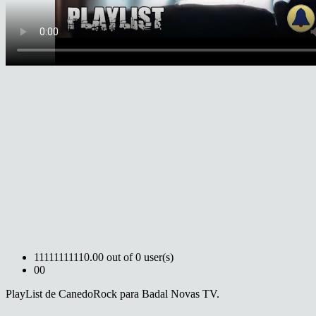
1
1
1
1
1
1
1
1
1
1
0.00 out of 0 user(s)
0
0
PlayList de CanedoRock para Badal Novas TV.